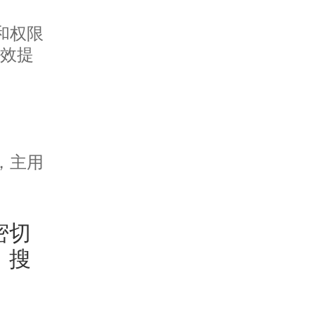
和权限
有效提
，主用
密切
、搜