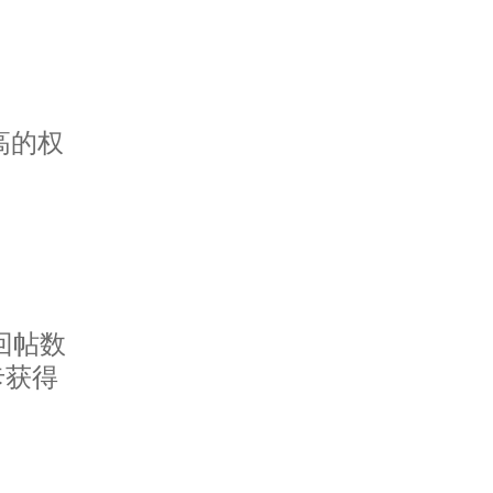
。
高的权
回帖数
卡获得