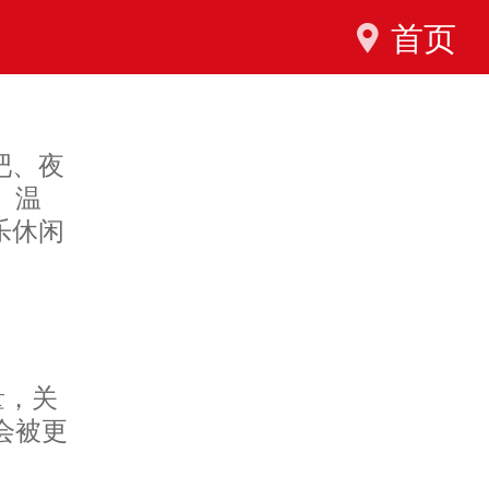
首页
吧、夜
、温
乐休闲
量，关
会被更