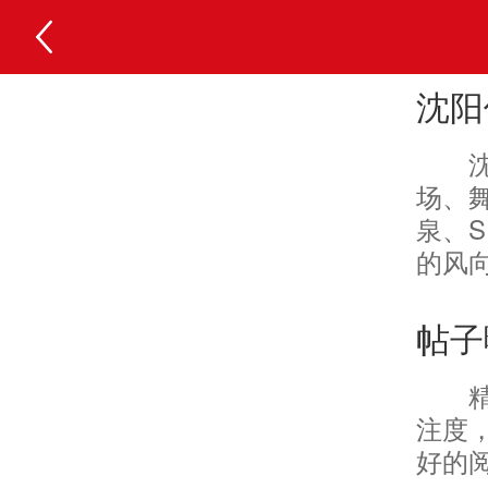
沈阳
场、
泉、
的风
帖子
注度
好的