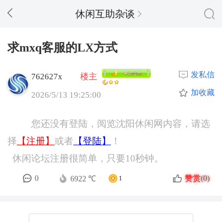
休闲互助杂谈
求mxq客服的LX方式
发私信
762627x
楼主
加收藏
2026/5/13 19:25:00
您还没有登陆，阅览沈阳休闲网内容，请选
择
【注册】
或者
【登陆】
！
休闲论坛注册很简单，只要10秒钟。
赞赏
0
(0)
6922 ℃
1