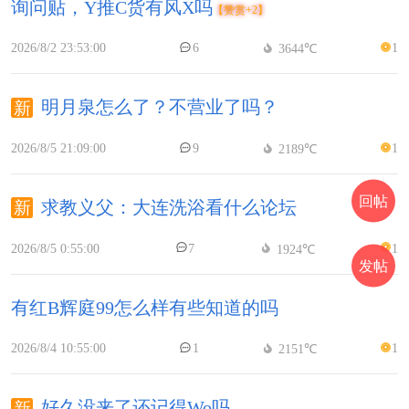
询问贴，Y推C货有风X吗
【赞赏+2】
2026/8/2 23:53:00
6
1
3644℃
明月泉怎么了？不营业了吗？
2026/8/5 21:09:00
9
1
2189℃
回帖
求教义父：大连洗浴看什么论坛
2026/8/5 0:55:00
7
1
1924℃
发帖
有红B辉庭99怎么样有些知道的吗
2026/8/4 10:55:00
1
1
2151℃
好久没来了还记得Wo吗