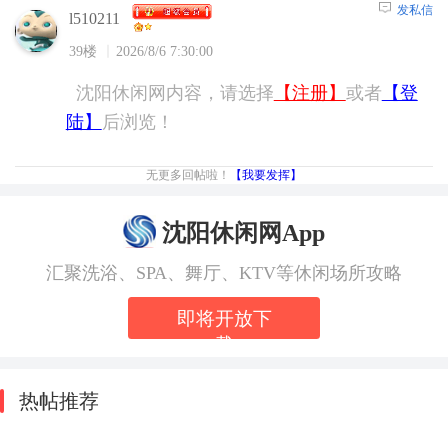
发私信
l510211
39楼
2026/8/6 7:30:00
沈阳休闲网内容，请选择
【注册】
或者
【登
陆】
后浏览！
无更多回帖啦！
【我要发挥】
沈阳休闲网App
汇聚洗浴、SPA、舞厅、KTV等休闲场所攻略
即将开放下
载
热帖推荐