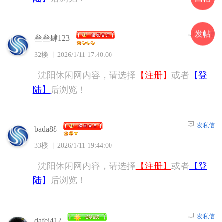
发帖
发私信
叁叁肆123
32楼
2026/1/11 17:40:00
沈阳休闲网内容，请选择
【注册】
或者
【登
陆】
后浏览！
发私信
bada88
33楼
2026/1/11 19:44:00
沈阳休闲网内容，请选择
【注册】
或者
【登
陆】
后浏览！
发私信
dafei412