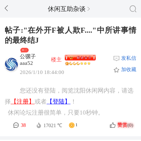
休闲互助杂谈
帖子:"在外开F被人欺F...."中所讲事情
的最终结J
精 + 7
公骡子
发私信
楼主
aaa52
加收藏
2026/1/10 18:44:00
您还没有登陆，阅览沈阳休闲网内容，请选
择
【注册】
或者
【登陆】
！
休闲论坛注册很简单，只要10秒钟。
赞赏
38
(0)
17021 ℃
1