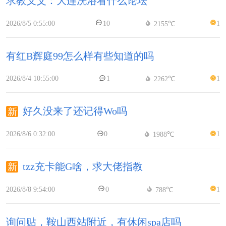
求教义父：大连洗浴看什么论坛
2026/8/5 0:55:00
10
1
2155℃
有红B辉庭99怎么样有些知道的吗
2026/8/4 10:55:00
1
1
2262℃
好久没来了还记得Wo吗
2026/8/6 0:32:00
0
1
1988℃
tzz充卡能G啥，求大佬指教
2026/8/8 9:54:00
0
1
788℃
询问贴，鞍山西站附近，有休闲spa店吗