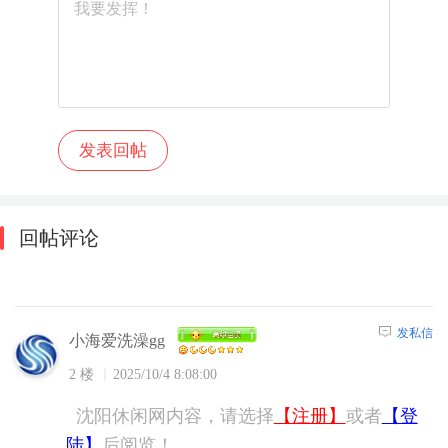
回帖评论
发私信
小海爱洗澡gg
2 楼
2025/10/4 8:08:00
沈阳休闲网内容，请选择
【注册】
或者
【登
陆】
后阅览！