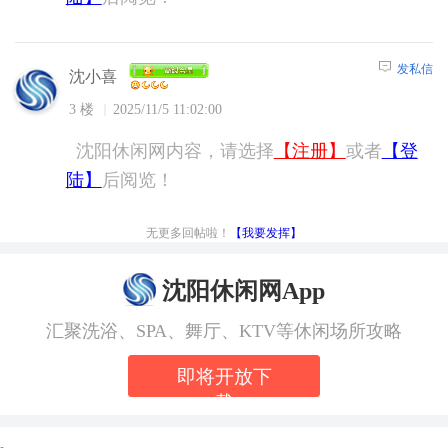
发私信
沈小喜
3 楼
2025/11/5 11:02:00
沈阳休闲网内容，请选择
【注册】
或者
【登
陆】
后阅览！
无更多回帖啦！
【我要发挥】
沈阳休闲网App
汇聚洗浴、SPA、舞厅、KTV等休闲场所攻略
即将开放下
载