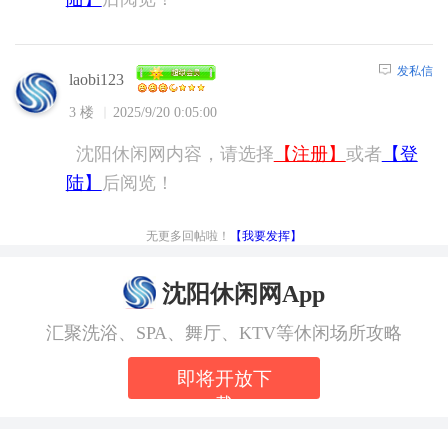
发私信
laobi123
3 楼
2025/9/20 0:05:00
沈阳休闲网内容，请选择
【注册】
或者
【登
陆】
后阅览！
无更多回帖啦！
【我要发挥】
沈阳休闲网App
汇聚洗浴、SPA、舞厅、KTV等休闲场所攻略
即将开放下
载