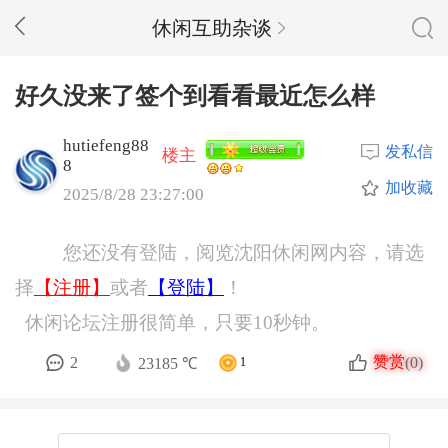
休闲互助杂谈
好久没来了签个到看看最近怎么样
hutiefeng88
发私信
楼主
8
加收藏
2025/8/28 23:27:00
您还没有登陆，阅览沈阳休闲网内容，请选
择
【注册】
或者
【登陆】
！
休闲论坛注册很简单，只要10秒钟。
赞赏
2
(0)
23185 ℃
1