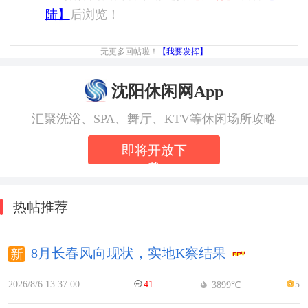
陆】
后浏览！
无更多回帖啦！
【我要发挥】
沈阳休闲网App
汇聚洗浴、SPA、舞厅、KTV等休闲场所攻略
即将开放下
载
热帖推荐
8月长春风向现状，实地K察结果
2026/8/6 13:37:00
41
5
3899℃