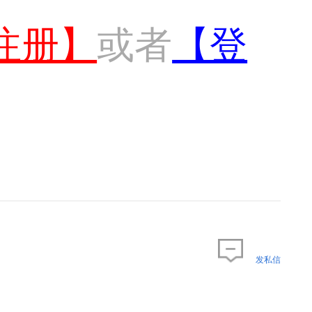
注册】
或者
【登
发私信