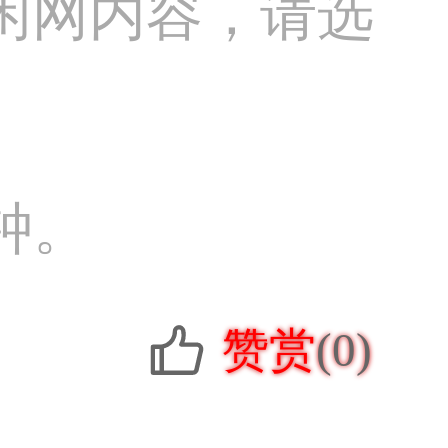
闲网内容，请选
钟。
赞赏
(0)