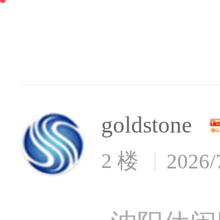
goldstone
2 楼
2026/