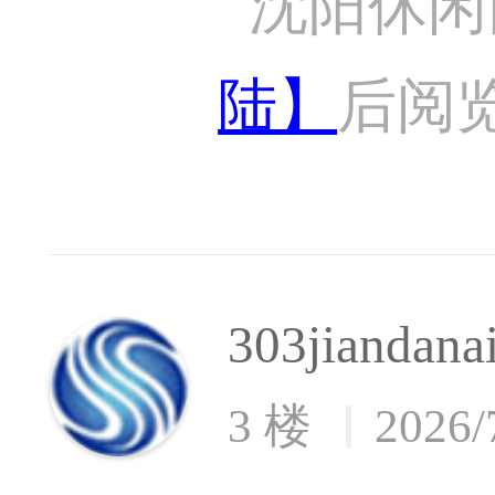
沈阳休闲
陆】
后阅
303jiandana
3 楼
2026/