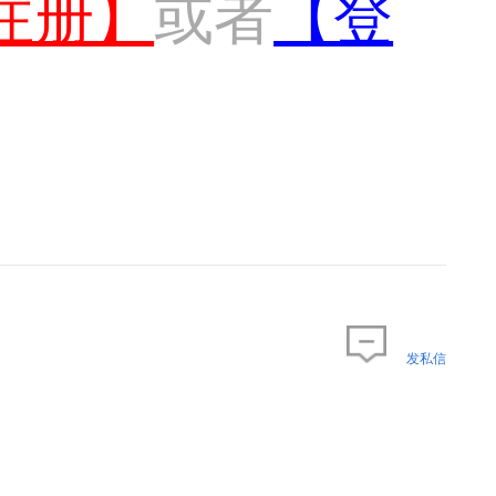
注册】
或者
【登
发私信