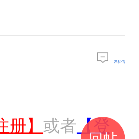
发私信
注册】
或者
【登
回帖