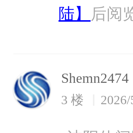
陆】
后阅
Shemn2474
3 楼
2026/