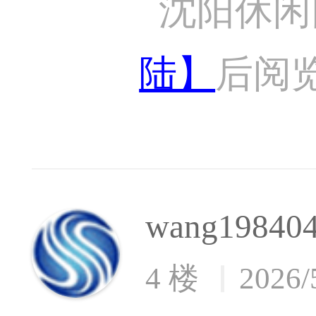
沈阳休闲
陆】
后阅
wang19840
4 楼
2026/