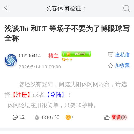
长春休闲验证
浅谈Jht 和LT 等场子不要为了博眼球写
全称
发私信
Ch900414
楼主
加收藏
2026/5/14 10:09:00
您还没有登陆，阅览沈阳休闲网内容，请选
择
【注册】
或者
【登陆】
！
休闲论坛注册很简单，只要10秒钟。
赞赏
12
(0)
13105 ℃
1