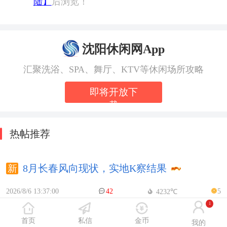
陆】
后浏览！
沈阳休闲网App
汇聚洗浴、SPA、舞厅、KTV等休闲场所攻略
即将开放下
载
热帖推荐
8月长春风向现状，实地K察结果
2026/8/6 13:37:00
42
5
4232℃
1
首页
私信
金币
长春如此，有没有去泰果，越南Z团？
我的