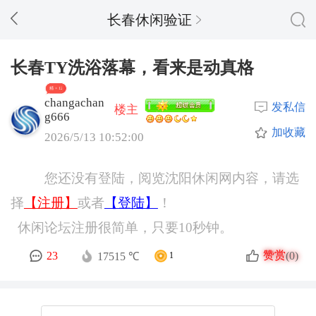
长春休闲验证
长春TY洗浴落幕，看来是动真格
精 + 12
changachan
发私信
楼主
g666
加收藏
2026/5/13 10:52:00
您还没有登陆，阅览沈阳休闲网内容，请选
择
【注册】
或者
【登陆】
！
休闲论坛注册很简单，只要10秒钟。
赞赏
23
(0)
17515 ℃
1