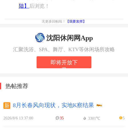
陆】
后浏览！
无更多回帖啦！
【我要发挥】
沈阳休闲网App
汇聚洗浴、SPA、舞厅、KTV等休闲场所攻略
即将开放下
载
热帖推荐
8月长春风向现状，实地K察结果
2026/8/6 13:37:00
35
5
3301℃