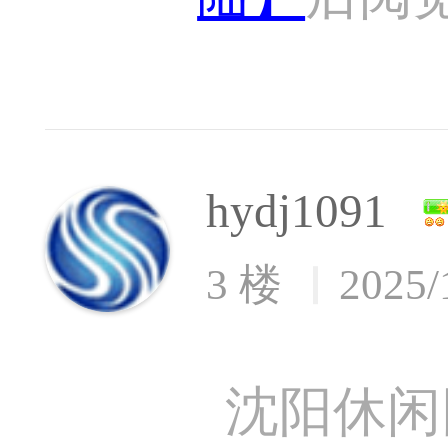
hydj1091
3 楼
2025/
沈阳休闲