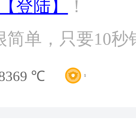
【登陆】
！
很简单，只要10秒
8369 ℃
1