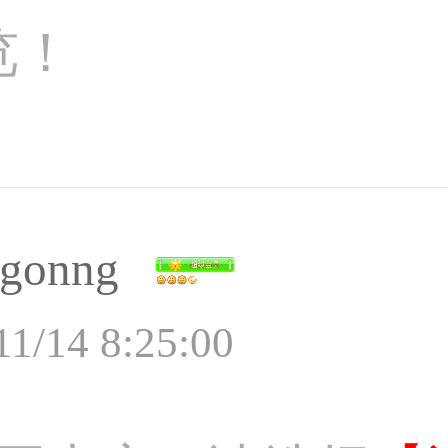
览！
gonng
11/14 8:25:00