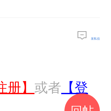
发私信
注册】
或者
【登
回帖