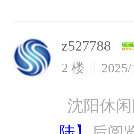
z527788
2 楼
2025/
沈阳休闲
陆】
后阅