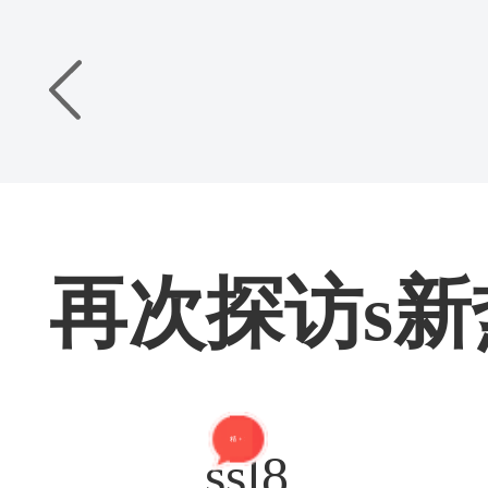
再次探访s新
精 + 1
ssl8