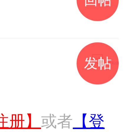
发帖
发私信
注册】
或者
【登