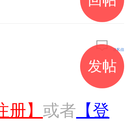
发私信
发帖
注册】
或者
【登