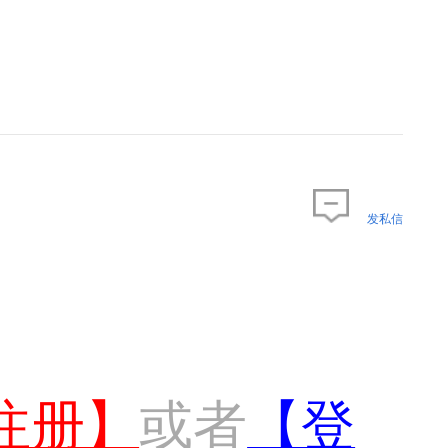
发私信
注册】
或者
【登