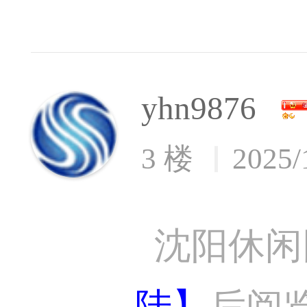
yhn9876
3 楼
2025/
沈阳休闲
陆】
后阅