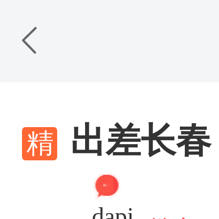
出差长春
精 + 1
dapi