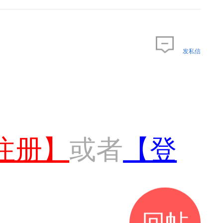
发私信
注册】
或者
【登
回帖