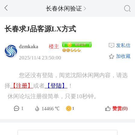
长春休闲验证
长春求J品客源LX方式
发私信
dzmkaka
楼主
加收藏
2025/11/4 23:50:00
您还没有登陆，阅览沈阳休闲网内容，请选
择
【注册】
或者
【登陆】
！
休闲论坛注册很简单，只要10秒钟。
赞赏
1
(0)
14466 ℃
1