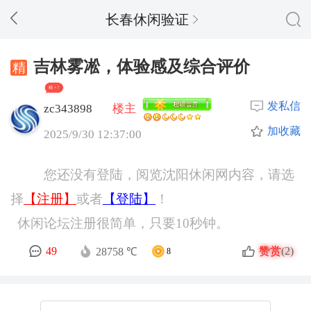
长春休闲验证
吉林雾凇，体验感及综合评价
精 + 5
发私信
zc343898
楼主
加收藏
2025/9/30 12:37:00
您还没有登陆，阅览沈阳休闲网内容，请选
择
【注册】
或者
【登陆】
！
休闲论坛注册很简单，只要10秒钟。
赞赏
49
(2)
28758 ℃
8