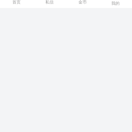
首页
私信
金币
我的
陆】
后浏览！
发私信
ww336119
47楼
2025/11/24 19:32:00
沈阳休闲网内容，请选择
【注册】
或者
【登
陆】
后浏览！
发私信
dfhtys123
48楼
2025/12/16 18:40:00
沈阳休闲网内容，请选择
【注册】
或者
【登
陆】
后浏览！