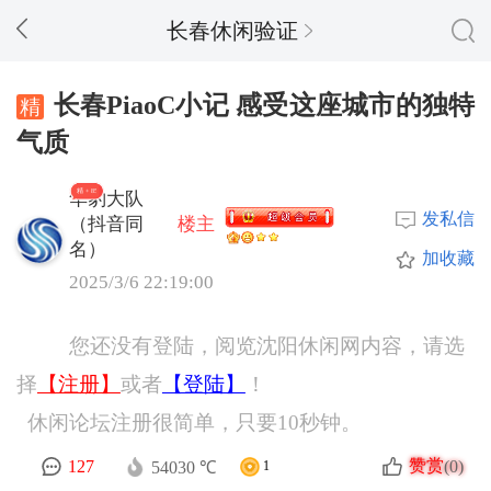
长春休闲验证
长春PiaoC小记 感受这座城市的独特
气质
精 + 85
华豹大队
发私信
（抖音同
楼主
名）
加收藏
2025/3/6 22:19:00
您还没有登陆，阅览沈阳休闲网内容，请选
择
【注册】
或者
【登陆】
！
休闲论坛注册很简单，只要10秒钟。
赞赏
127
(0)
54030 ℃
1