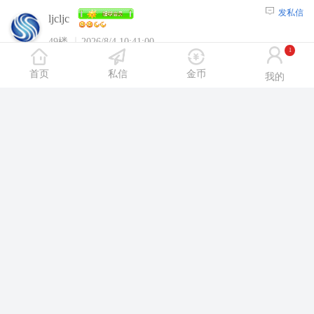
发私信
ljcljc
49楼
2026/8/4 10:41:00
1
沈阳休闲网内容，请选择
【注册】
或者
【登
首页
私信
金币
我的
陆】
后浏览！
发私信
xrenshen
50楼
2026/8/8 11:37:00
沈阳休闲网内容，请选择
【注册】
或者
【登
陆】
后浏览！
沈阳休闲网App
汇聚洗浴、SPA、舞厅、KTV等休闲场所攻略