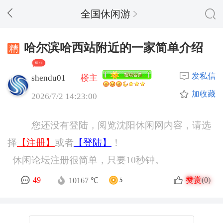
全国休闲游
哈尔滨哈西站附近的一家简单介绍
精 + 5
发私信
shendu01
楼主
加收藏
2026/7/2 14:23:00
您还没有登陆，阅览沈阳休闲网内容，请选
择
【注册】
或者
【登陆】
！
休闲论坛注册很简单，只要10秒钟。
赞赏
49
(0)
10167 ℃
5