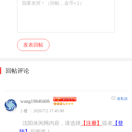
回帖评论
发私信
wang19840408
2 楼
2026/7/2 17:45:00
沈阳休闲网内容，请选择
【注册】
或者
【登
陆】
后阅览！