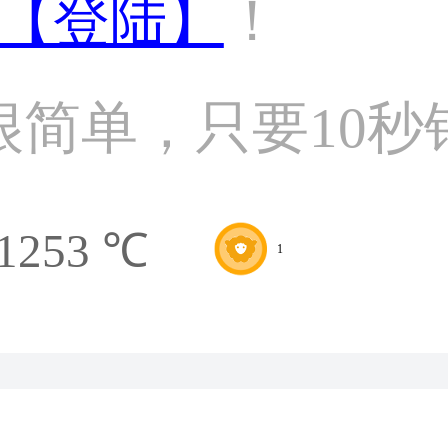
【登陆】
！
很简单，只要10秒
1253 ℃
1