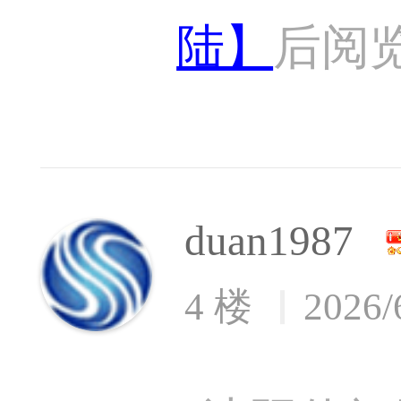
陆】
后阅
duan1987
4 楼
2026/