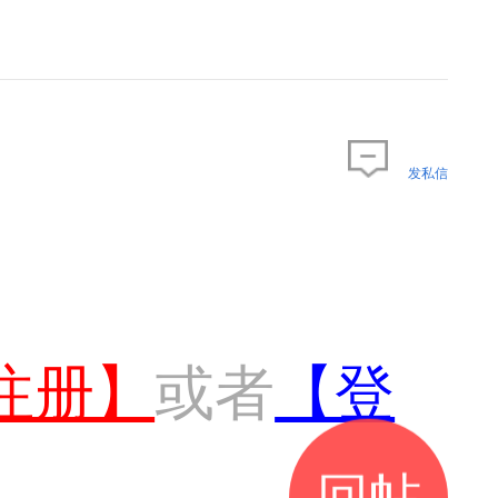
发私信
注册】
或者
【登
回帖