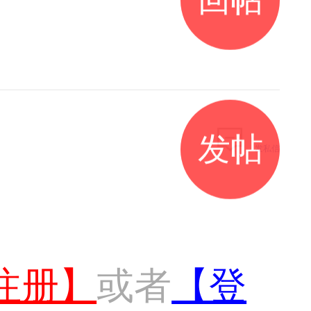
发帖
发私信
注册】
或者
【登