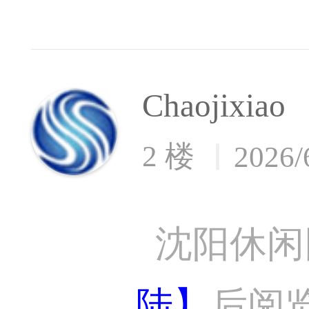
Chaojixiao
2 楼
2026/
沈阳休闲
陆】
后阅