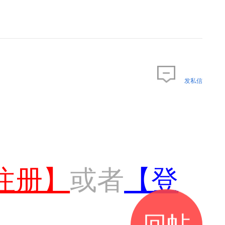
发私信
注册】
或者
【登
回帖