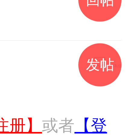
发帖
发私信
注册】
或者
【登