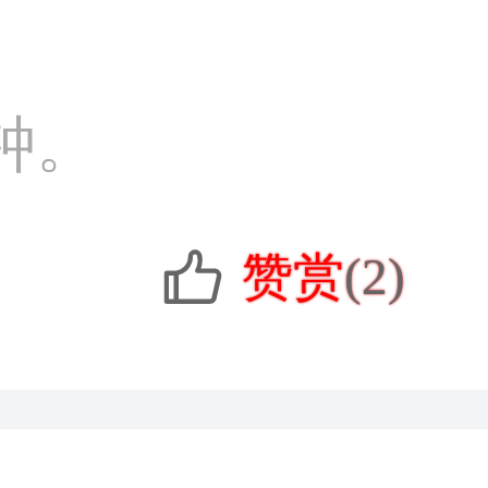
钟。
赞赏
(2)