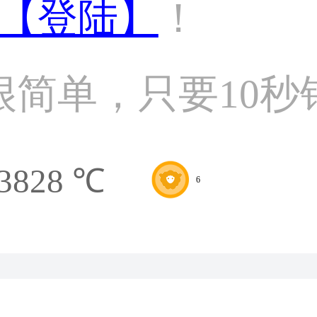
【登陆】
！
很简单，只要10秒
3828 ℃
6