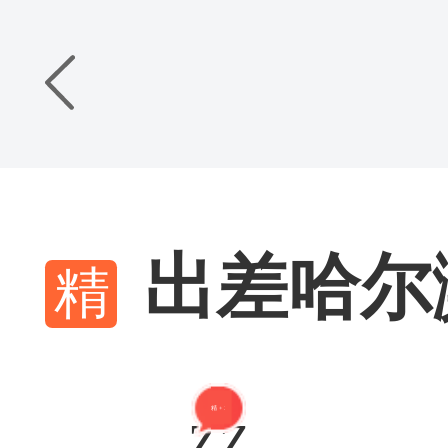
出差哈尔
精 + 2
ZZ