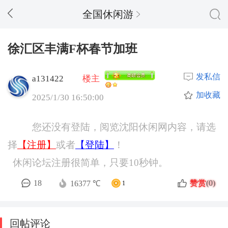
全国休闲游
徐汇区丰满F杯春节加班
发私信
a131422
楼主
加收藏
2025/1/30 16:50:00
您还没有登陆，阅览沈阳休闲网内容，请选
择
【注册】
或者
【登陆】
！
休闲论坛注册很简单，只要10秒钟。
赞赏
18
(0)
16377 ℃
1
回帖评论