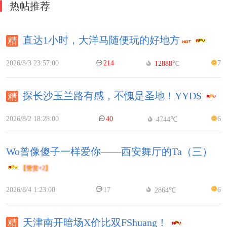
热帖推荐
直达1小时，大洋马随便玩的好地方
2026/8/3 23:57:00
214
7
12888
℃
探长沙玉兰路有感，不愧是圣地！YYDS
2026/8/2 18:28:00
40
6
4744℃
Wo曾像傻子一样爱你——西安舞厅的Ta（三）
【赞赏+2】
2026/8/4 1:23:00
17
6
2864℃
天津南开暗场X价比双FShuang！