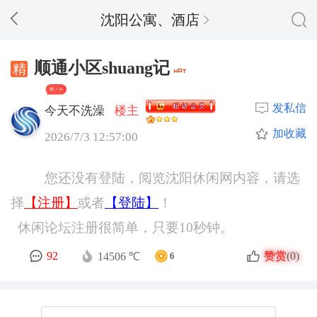
沈阳公寓、酒店
顺通小区shuang记
精 + 34
发私信
今天不洗澡
楼主
加收藏
2026/7/3 12:57:00
您还没有登陆，阅览沈阳休闲网内容，请选
择
【注册】
或者
【登陆】
！
休闲论坛注册很简单，只要10秒钟。
赞赏
92
(0)
14506 ℃
6