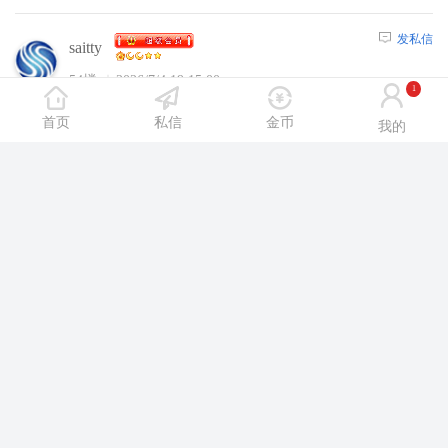
发私信
saitty
54楼
2026/7/4 19:15:00
1
沈阳休闲网内容，请选择
【注册】
或者
【登
首页
私信
金币
我的
陆】
后浏览！
发私信
xhaozzz
55楼
2026/7/4 20:14:00
沈阳休闲网内容，请选择
【注册】
或者
【登
陆】
后浏览！
发私信
liuneng405
56楼
2026/7/5 0:22:00