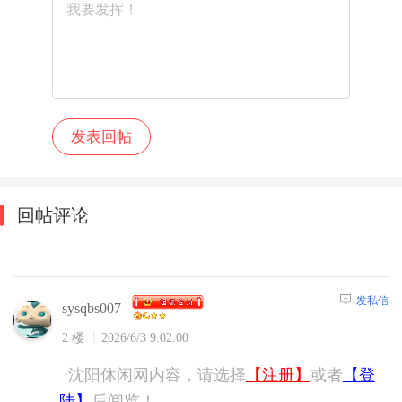
回帖评论
发私信
sysqbs007
2 楼
2026/6/3 9:02:00
沈阳休闲网内容，请选择
【注册】
或者
【登
陆】
后阅览！