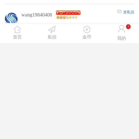
发私信
wang19840408
54楼
2026/6/3 14:37:00
1
首页
私信
金币
沈阳休闲网内容，请选择
【注册】
或者
【登
我的
陆】
后浏览！
发私信
野940929
55楼
2026/6/3 14:59:00
沈阳休闲网内容，请选择
【注册】
或者
【登
陆】
后浏览！
发私信
yaxuanni
56楼
2026/6/3 15:17:00