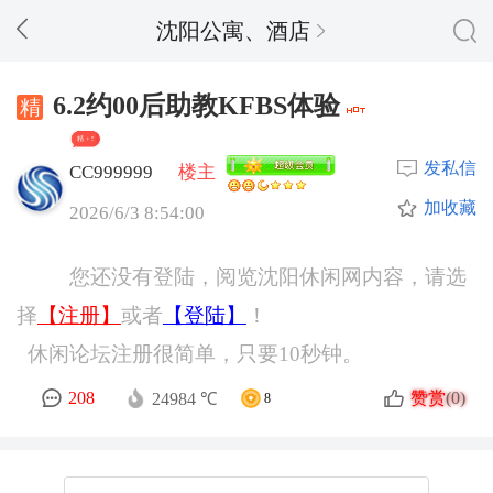
沈阳公寓、酒店
6.2约00后助教KFBS体验
精 + 5
发私信
CC999999
楼主
加收藏
2026/6/3 8:54:00
您还没有登陆，阅览沈阳休闲网内容，请选
择
【注册】
或者
【登陆】
！
休闲论坛注册很简单，只要10秒钟。
赞赏
208
(0)
24984 ℃
8