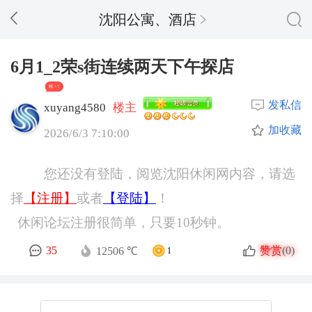
沈阳公寓、酒店
6月1_2荣s街连续两天下午探店
精 + 9
发私信
xuyang4580
楼主
加收藏
2026/6/3 7:10:00
您还没有登陆，阅览沈阳休闲网内容，请选
择
【注册】
或者
【登陆】
！
休闲论坛注册很简单，只要10秒钟。
赞赏
35
(0)
12506 ℃
1