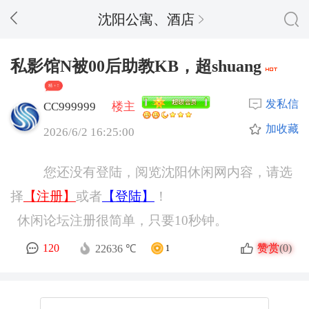
沈阳公寓、酒店
私影馆N被00后助教KB，超shuang
精 + 5
发私信
CC999999
楼主
加收藏
2026/6/2 16:25:00
您还没有登陆，阅览沈阳休闲网内容，请选
择
【注册】
或者
【登陆】
！
休闲论坛注册很简单，只要10秒钟。
赞赏
120
(0)
22636 ℃
1