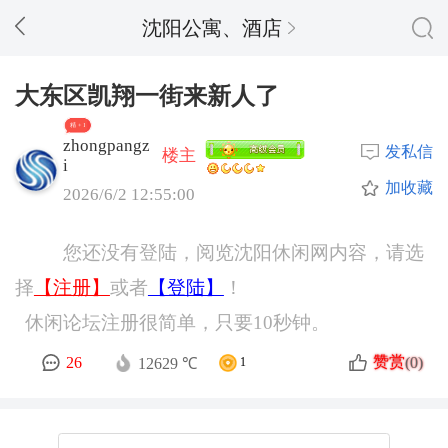
沈阳公寓、酒店
大东区凯翔一街来新人了
精 + 1
zhongpangz
发私信
楼主
i
加收藏
2026/6/2 12:55:00
您还没有登陆，阅览沈阳休闲网内容，请选
择
【注册】
或者
【登陆】
！
休闲论坛注册很简单，只要10秒钟。
赞赏
26
(0)
12629 ℃
1