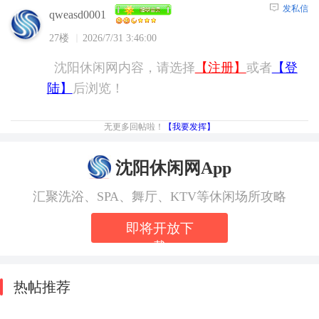
发私信
qweasd0001
27楼
2026/7/31 3:46:00
沈阳休闲网内容，请选择
【注册】
或者
【登
陆】
后浏览！
无更多回帖啦！
【我要发挥】
沈阳休闲网App
汇聚洗浴、SPA、舞厅、KTV等休闲场所攻略
即将开放下
载
热帖推荐