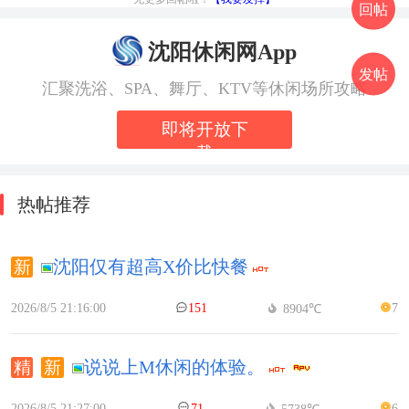
回帖
沈阳休闲网App
发帖
汇聚洗浴、SPA、舞厅、KTV等休闲场所攻略
即将开放下
载
热帖推荐
沈阳仅有超高X价比快餐
2026/8/5 21:16:00
151
7
8904℃
说说上M休闲的体验。
2026/8/5 21:27:00
71
6
5738℃