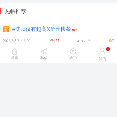
热帖推荐
沈阳仅有超高X价比快餐
2026/8/5 21:16:00
157
7
9655℃
1
前几天小粉灯第二D 从被热闹路转Z荣S
首页
私信
金币
我的
街 有惊喜！
2026/8/5 15:26:00
92
8
6045℃
大东区小粉灯探店bao告，都是G
货。。。。。
2026/8/6 7:00:00
86
8
5154℃