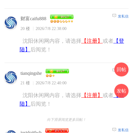
发私信
财富caifu888
20 楼
2026/7/8 22:38:00
沈阳休闲网内容，请选择
【注册】
或者
【登
陆】
后阅览！
回帖
发私信
tianqingshe
21 楼
2026/7/8 22:40:00
发帖
沈阳休闲网内容，请选择
【注册】
或者
【登
陆】
后阅览！
向下滑屏阅览更多回帖！
发私信
justdoitfwb