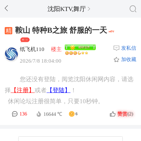
沈阳KTV,舞厅
鞍山 特种B之旅 舒服的一天
精 + 13
发私信
纸飞机110
楼主
加收藏
2026/7/8 18:04:00
您还没有登陆，阅览沈阳休闲网内容，请选
择
【注册】
或者
【登陆】
！
休闲论坛注册很简单，只要10秒钟。
赞赏
136
(2)
16644 ℃
6