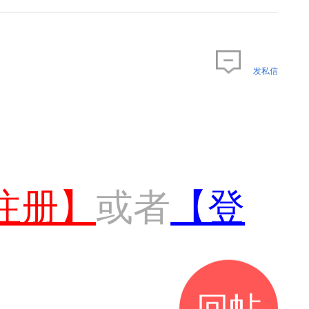
发私信
注册】
或者
【登
回帖