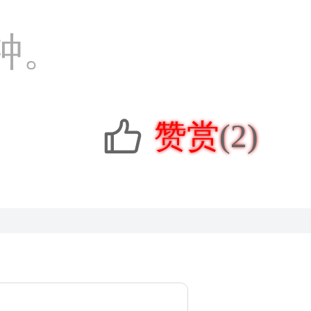
钟。
赞赏
(2)