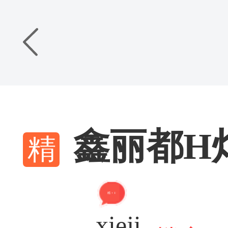
鑫丽都H灯
精 + 15
xieji