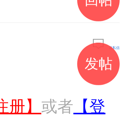
发私信
发帖
注册】
或者
【登