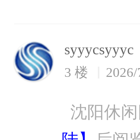
syyycsyyyc
3 楼
2026/
沈阳休闲
陆】
后阅