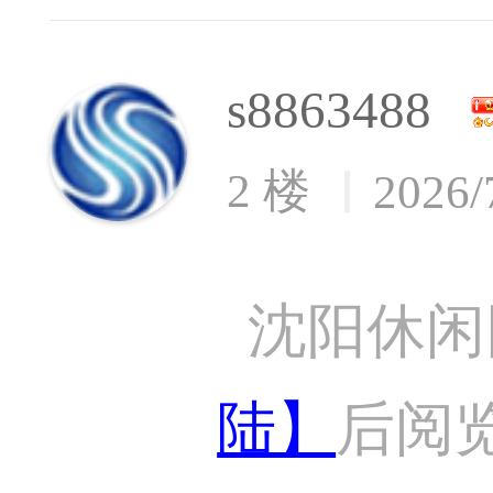
s8863488
2 楼
2026/
沈阳休闲
陆】
后阅