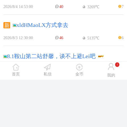
2026/8/4 14:53:00
40
7
3269℃
xldHMaoLX方式拿去
2026/8/3 12:30:00
46
6
5135℃
8.1鞍山第二站舒馨，谈不上避Lei吧
1
2026/8/1 14:19:00
38
6
7531℃
首页
私信
金币
我的
昨天下午几个热门舞厅情况，结尾有彩D
2026/8/4 9:59:00
37
6
2952℃
8.2日鞍山舞厅Y年华舞讯砂舞H灯舞