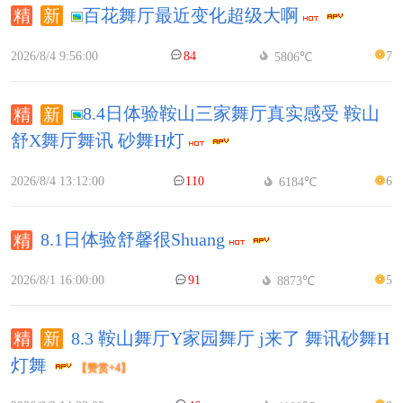
百花舞厅最近变化超级大啊
2026/8/4 9:56:00
84
7
5806℃
8.4日体验鞍山三家舞厅真实感受 鞍山
舒X舞厅舞讯 砂舞H灯
2026/8/4 13:12:00
110
6
6184℃
8.1日体验舒馨很Shuang
2026/8/1 16:00:00
91
5
8873℃
8.3 鞍山舞厅Y家园舞厅 j来了 舞讯砂舞H
灯舞
【赞赏+4】