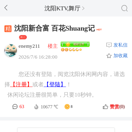
沈阳KTV,舞厅
沈阳新合富 百花Shuang记
精 + 5
发私信
enemy211
楼主
加收藏
2026/7/6 16:28:00
您还没有登陆，阅览沈阳休闲网内容，请选
择
【注册】
或者
【登陆】
！
休闲论坛注册很简单，只要10秒钟。
赞赏
63
(0)
10677 ℃
8