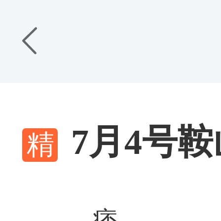
7月4号
痞