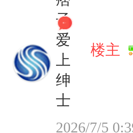
子
精 + 7
爱
楼主
上
绅
士
2026/7/5 0:3