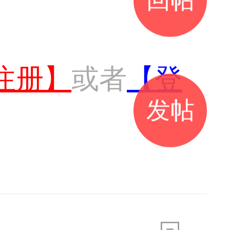
注册】
或者
【登
发帖