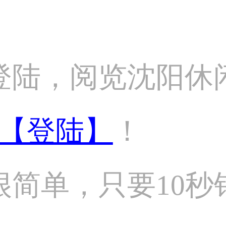
登陆，阅览沈阳休
【登陆】
！
很简单，只要10秒