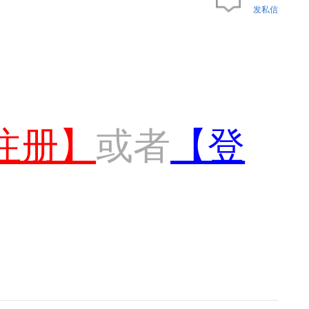
发私信
注册】
或者
【登