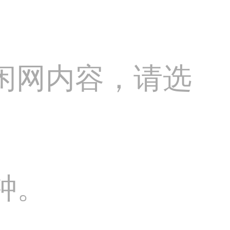
闲网内容，请选
钟。