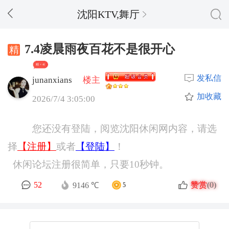
沈阳KTV,舞厅
7.4凌晨雨夜百花不是很开心
精 + 40
发私信
junanxians
楼主
加收藏
2026/7/4 3:05:00
您还没有登陆，阅览沈阳休闲网内容，请选
择
【注册】
或者
【登陆】
！
休闲论坛注册很简单，只要10秒钟。
赞赏
52
(0)
9146 ℃
5