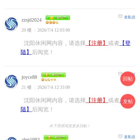
发私信
zzsjd2024
20 楼
2026/7/4 12:03:00
沈阳休闲网内容，请选择
【注册】
或者
【登
陆】
后阅览！
发私信
joyce88
回帖
21 楼
2026/7/4 12:33:00
沈阳休闲网内容，请选择
【注册】
或者
【登
发帖
陆】
后阅览！
向下滑屏阅览更多回帖！
发私信
alen1983