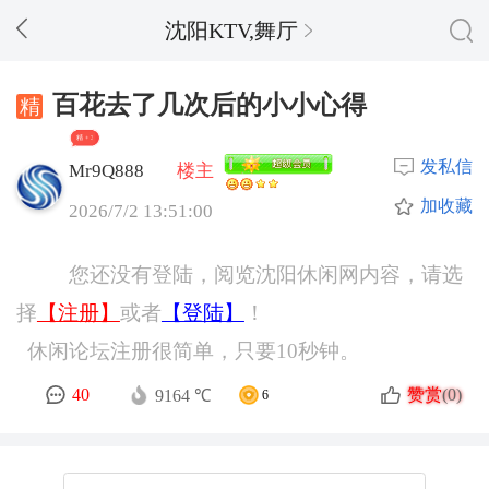
沈阳KTV,舞厅
百花去了几次后的小小心得
精 + 3
发私信
Mr9Q888
楼主
加收藏
2026/7/2 13:51:00
您还没有登陆，阅览沈阳休闲网内容，请选
择
【注册】
或者
【登陆】
！
休闲论坛注册很简单，只要10秒钟。
赞赏
40
(0)
9164 ℃
6