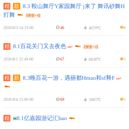
8.3 鞍山舞厅Y家园舞厅 j来了 舞讯砂舞H
灯舞
【赞赏+4】
2026/8/3 14:33:00
46
8
4079℃
8.1百花关门又去夜色
【赞赏+2】
2026/8/1 21:49:00
67
5
6838℃
8.3晚百花一游，遇丽都Hmao和sf释F
2026/8/4 15:06:00
69
5
3985℃
8.1亿嘉园游记汇bao