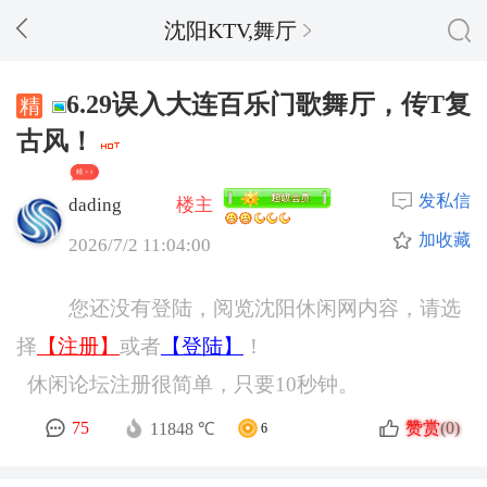
沈阳KTV,舞厅
6.29误入大连百乐门歌舞厅，传T复
古风！
精 + 4
发私信
dading
楼主
加收藏
2026/7/2 11:04:00
您还没有登陆，阅览沈阳休闲网内容，请选
择
【注册】
或者
【登陆】
！
休闲论坛注册很简单，只要10秒钟。
赞赏
75
(0)
11848 ℃
6