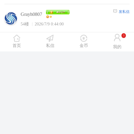
发私信
Grayh0807
54楼
2026/7/9 0:44:00
沈阳休闲网内容，请选择
【注册】
或者
【登
1
陆】
后浏览！
首页
私信
金币
我的
沈阳休闲网App
汇聚洗浴、SPA、舞厅、KTV等休闲场所攻略
即将开放下
载
热帖推荐