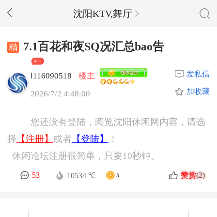
沈阳KTV,舞厅
7.1百花和夜SQ况汇总bao告
精 + 3
发私信
l116090518
楼主
加收藏
2026/7/2 4:48:00
您还没有登陆，阅览沈阳休闲网内容，请选
择
【注册】
或者
【登陆】
！
休闲论坛注册很简单，只要10秒钟。
赞赏
53
(2)
10534 ℃
5