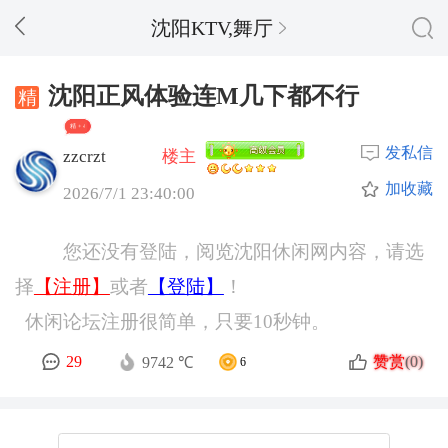
沈阳KTV,舞厅
沈阳正风体验连M几下都不行
精 + 4
发私信
zzcrzt
楼主
加收藏
2026/7/1 23:40:00
您还没有登陆，阅览沈阳休闲网内容，请选
择
【注册】
或者
【登陆】
！
休闲论坛注册很简单，只要10秒钟。
赞赏
29
(0)
9742 ℃
6