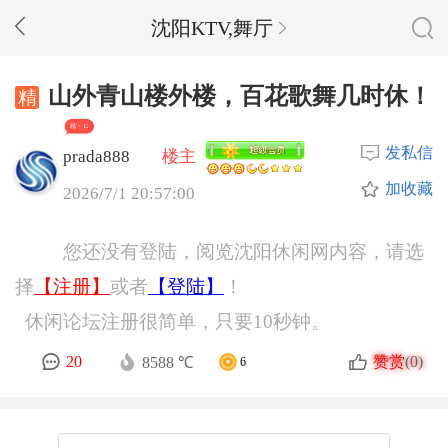
沈阳KTV,舞厅
山外青山楼外楼，百花歌舞几时休！
精 + 12
发私信
prada888
楼主
加收藏
2026/7/1 20:57:00
您还没有登陆，阅览沈阳休闲网内容，请选
择
【注册】
或者
【登陆】
！
休闲论坛注册很简单，只要10秒钟。
赞赏
20
(0)
8588 ℃
6