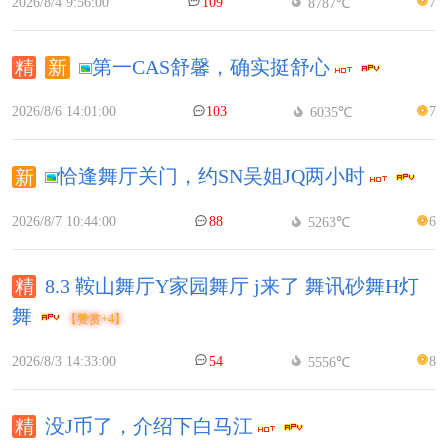
2026/8/4 9:56:00
109
7
8787℃
第一CAS舒馨，确实挺舒心
2026/8/6 14:01:00
103
7
6035℃
恰逢舞厅关门，约SN吴姐JQ两小时
2026/8/7 10:44:00
88
6
5263℃
8.3 鞍山舞厅Y家园舞厅 j来了 舞讯砂舞H灯
舞
【赞赏+4】
2026/8/3 14:33:00
54
8
5556℃
没J币了，介绍下白马江