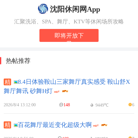
沈阳休闲网App
汇聚洗浴、SPA、舞厅、KTV等休闲场所攻略
即将开放下
载
热帖推荐
8.4日体验鞍山三家舞厅真实感受 鞍山舒X
舞厅舞讯 砂舞H灯
2026/8/4 13:12:00
148
6
9449℃
百花舞厅最近变化超级大啊