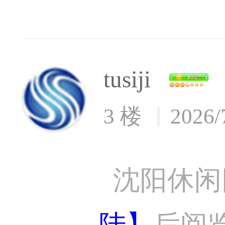
tusiji
3 楼
2026/
沈阳休闲
陆】
后阅