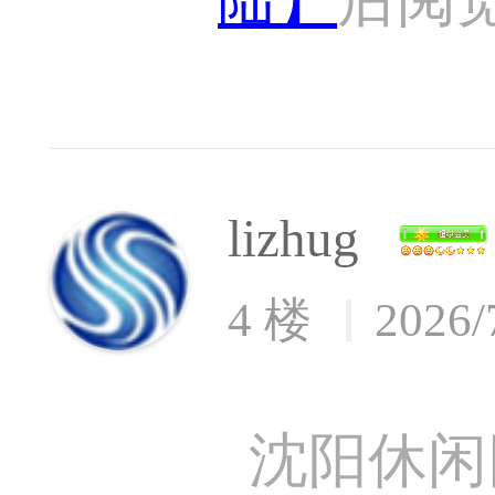
lizhug
4 楼
2026/
沈阳休闲