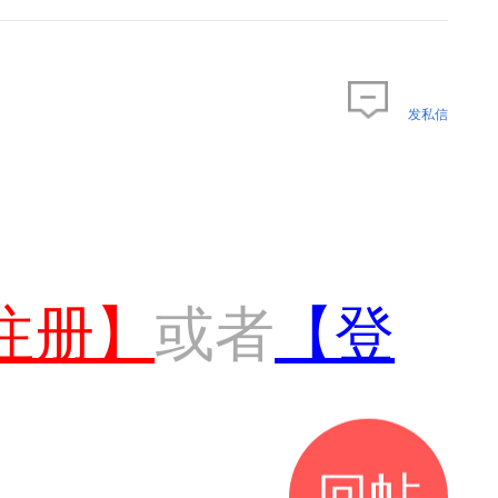
发私信
注册】
或者
【登
回帖