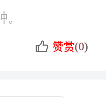
钟。
赞赏
(0)