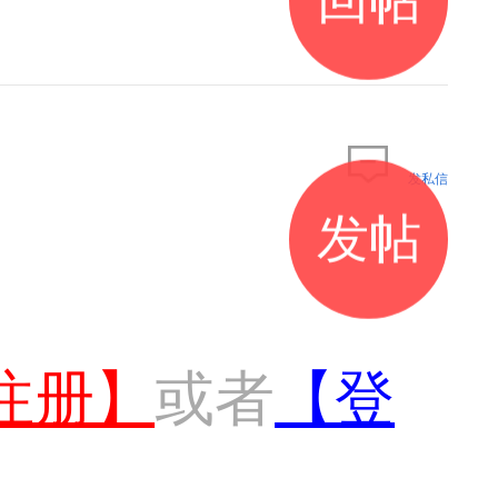
发私信
发帖
注册】
或者
【登