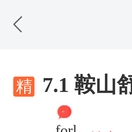
7.1 鞍
精 + 7
forl