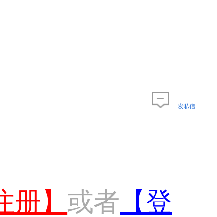
发私信
注册】
或者
【登