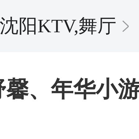
沈阳KTV,舞厅
山舒馨、年华小