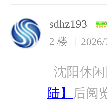
sdhz193
2 楼
2026/
沈阳休闲
陆】
后阅