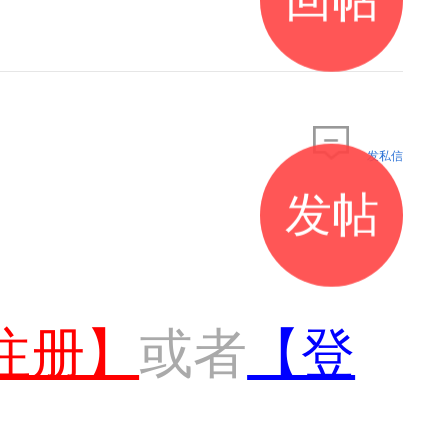
发私信
发帖
注册】
或者
【登