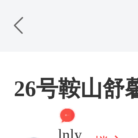
26号鞍山舒
精 + 9
lnly