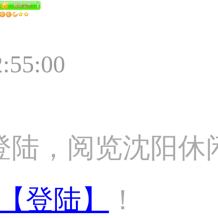
2:55:00
登陆，阅览沈阳休
【登陆】
！