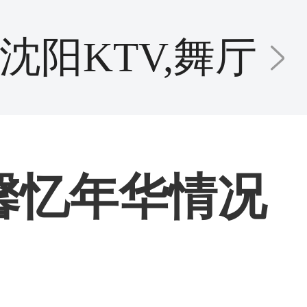
沈阳KTV,舞厅
馨忆年华情况