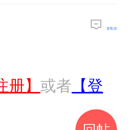
发私信
注册】
或者
【登
回帖