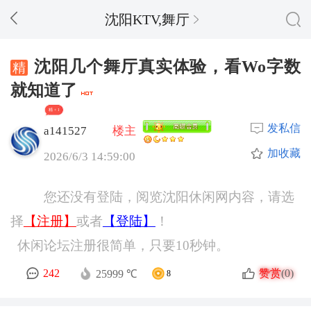
沈阳KTV,舞厅
沈阳几个舞厅真实体验，看Wo字数
就知道了
精 + 1
发私信
a141527
楼主
加收藏
2026/6/3 14:59:00
您还没有登陆，阅览沈阳休闲网内容，请选
择
【注册】
或者
【登陆】
！
休闲论坛注册很简单，只要10秒钟。
赞赏
242
(0)
25999 ℃
8