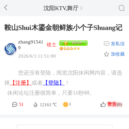
沈阳KTV,舞厅
鞍山Shui木鎏金朝鲜族小个子Shuang记
zhang91541
发私信
楼主
9
加收藏
2026/6/3 11:51:00
您还没有登陆，阅览沈阳休闲网内容，请选
择
【注册】
或者
【登陆】
！
休闲论坛注册很简单，只要10秒钟。
赞赏
51
(0)
12163 ℃
1