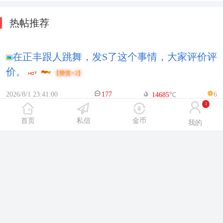
热帖推荐
在正丰跟人跳舞，发S了这个事情，大家评价评
价。
【赞赏+2】
2026/8/1 23:41:00
177
6
14685
℃
1
首页
私信
金币
我的
兄D 不要错过现在的鞍山（7.31）下
【赞赏+2】
2026/8/1 14:15:00
162
6
14946
℃
兄D 不要错过现在的鞍山 （7.31）上
2026/8/1 14:14:00
154
6
14834
℃