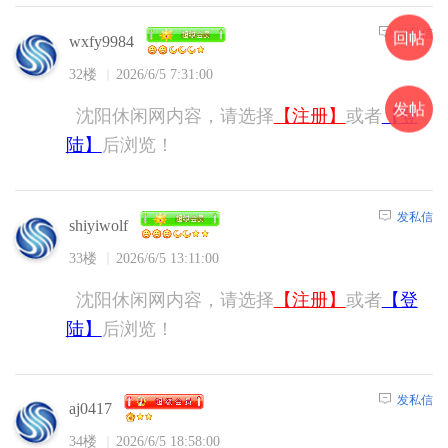
发私信
回帖
wxfy9984
32楼
2026/6/5 7:31:00
发帖
沈阳休闲网内容，请选择
【注册】
或者
【登
陆】
后浏览！
发私信
shiyiwolf
33楼
2026/6/5 13:11:00
沈阳休闲网内容，请选择
【注册】
或者
【登
陆】
后浏览！
发私信
aj0417
34楼
2026/6/5 18:58:00