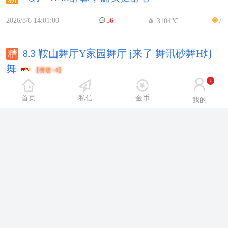
2026/8/6 14:01:00
56
7
3104℃
8.3 鞍山舞厅Y家园舞厅 j来了 舞讯砂舞H灯
舞
【赞赏+4】
1
2026/8/3 14:33:00
49
8
4802℃
首页
私信
金币
我的
8.3晚百花一游，遇丽都Hmao和sf释F
2026/8/4 15:06:00
73
5
4492℃
没J币了，介绍下白马江
2026/8/4 14:53:00
48
7
3913℃