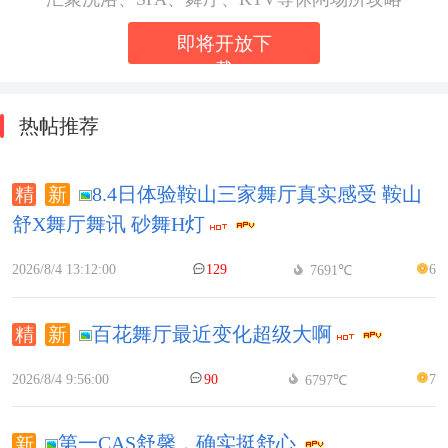
即将开放下
载
热帖推荐
8.4日体验鞍山三家舞厅真实感受 鞍山
舒X舞厅舞讯 砂舞H灯
2026/8/4 13:12:00
129
6
7691℃
百花舞厅最近变化超级大啊
2026/8/4 9:56:00
90
7
6797℃
第一CAS舒馨，确实挺舒心