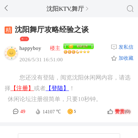
沈阳KTV,舞厅
沈阳舞厅攻略经验之谈
精 + 11
发私信
happyboy
楼主
加收藏
2026/5/31 16:51:00
您还没有登陆，阅览沈阳休闲网内容，请选
择
【注册】
或者
【登陆】
！
休闲论坛注册很简单，只要10秒钟。
赞赏
49
(0)
14107 ℃
5