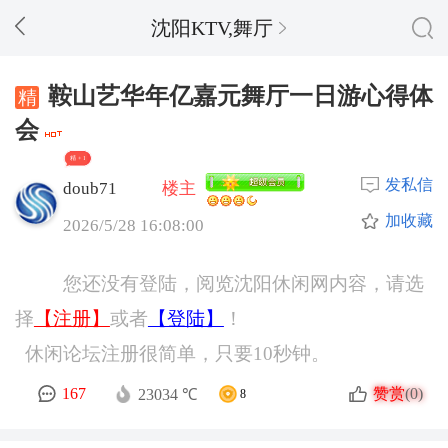
沈阳KTV,舞厅
鞍山艺华年亿嘉元舞厅一日游心得体
会
精 + 1
发私信
doub71
楼主
加收藏
2026/5/28 16:08:00
您还没有登陆，阅览沈阳休闲网内容，请选
择
【注册】
或者
【登陆】
！
休闲论坛注册很简单，只要10秒钟。
赞赏
167
(0)
23034 ℃
8