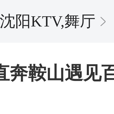
沈阳KTV,舞厅
周末直奔鞍山遇