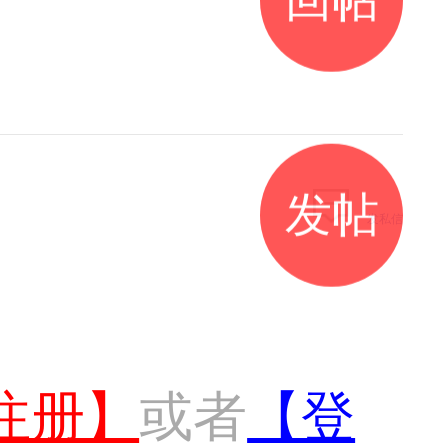
发帖
发私信
注册】
或者
【登