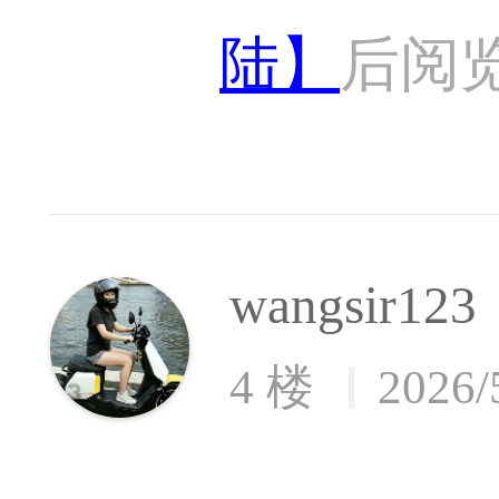
陆】
后阅
wangsir123
4 楼
2026/