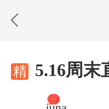
5.16
精 + 40
juna