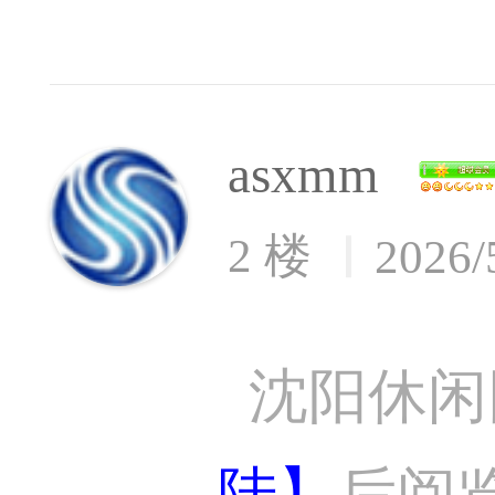
asxmm
2 楼
2026/
沈阳休闲
陆】
后阅