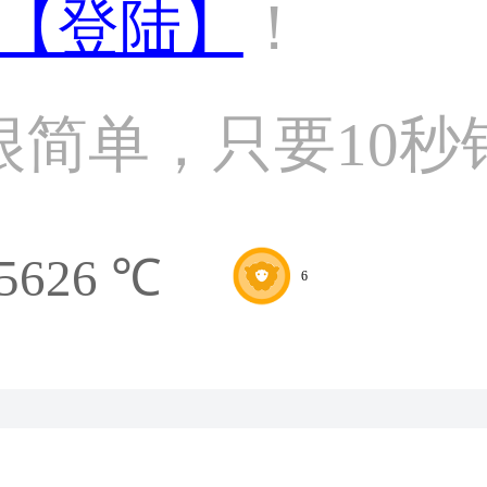
【登陆】
！
很简单，只要10秒
5626 ℃
6