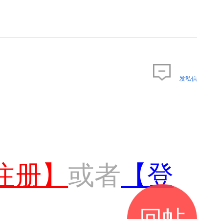
发私信
注册】
或者
【登
回帖