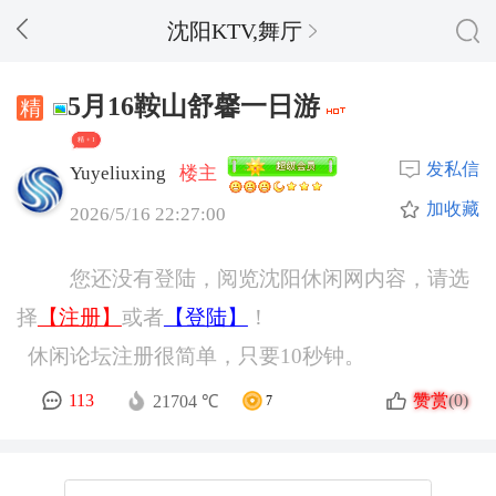
沈阳KTV,舞厅
5月16鞍山舒馨一日游
精 + 1
发私信
Yuyeliuxing
楼主
加收藏
2026/5/16 22:27:00
您还没有登陆，阅览沈阳休闲网内容，请选
择
【注册】
或者
【登陆】
！
休闲论坛注册很简单，只要10秒钟。
赞赏
113
(0)
21704 ℃
7