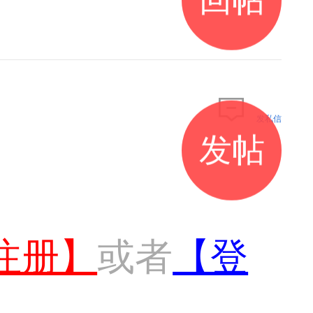
发私信
发帖
注册】
或者
【登