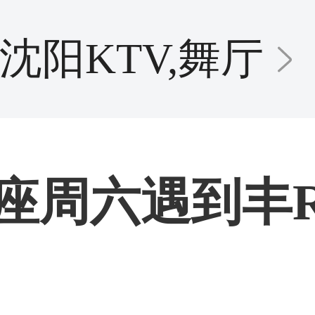
沈阳KTV,舞厅
座周六遇到丰R