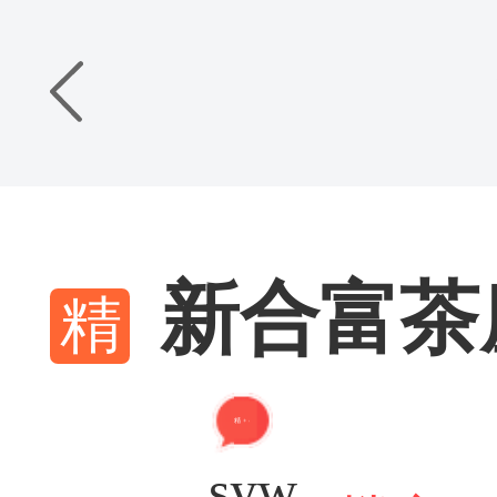
新合富茶
精 + 4
syw