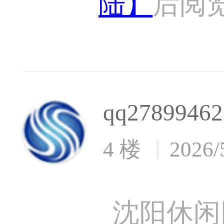
陆】
后阅
qq27899462
4 楼
2026/
沈阳休闲