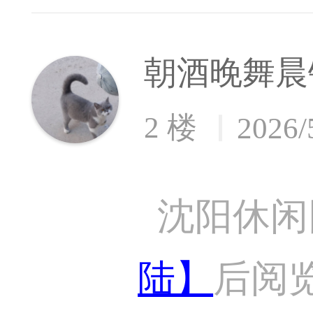
朝酒晚舞晨
2 楼
2026/
沈阳休闲
陆】
后阅