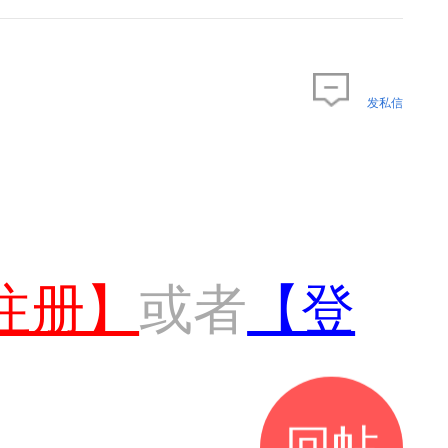
发私信
注册】
或者
【登
回帖