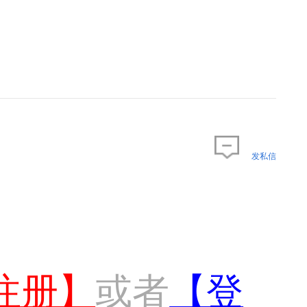
发私信
注册】
或者
【登