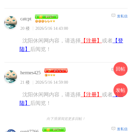
发私信
catcpt
20 楼
2026/5/16 14:43:00
沈阳休闲网内容，请选择
【注册】
或者
【登
陆】
后阅览！
回帖
发私信
hermes425
21 楼
2026/5/16 14:59:00
发帖
沈阳休闲网内容，请选择
【注册】
或者
【登
陆】
后阅览！
向下滑屏阅览更多回帖！
发私信
sunji7766