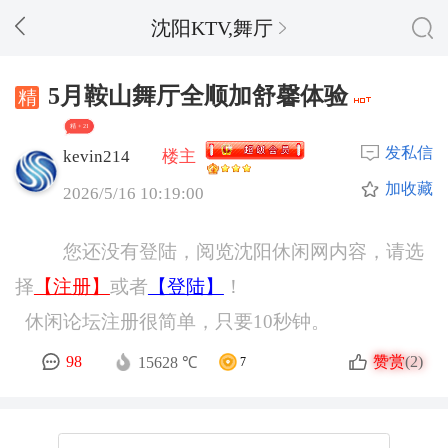
沈阳KTV,舞厅
5月鞍山舞厅全顺加舒馨体验
精 + 21
发私信
kevin214
楼主
加收藏
2026/5/16 10:19:00
您还没有登陆，阅览沈阳休闲网内容，请选
择
【注册】
或者
【登陆】
！
休闲论坛注册很简单，只要10秒钟。
赞赏
98
(2)
15628 ℃
7