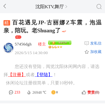
沈阳KTV,舞厅
百花遇见JP-古丽娜Z车震，泡温
泉，陪玩。老Shuang了
精 + 2
发私信
57456dgh
楼主
加收藏
2026/5/15 14:30:00
您还没有登陆，阅览沈阳休闲网内容，请选
择
【注册】
或者
【登陆】
！
休闲论坛注册很简单，只要10秒钟。
赞赏
233
(0)
26948 ℃
8