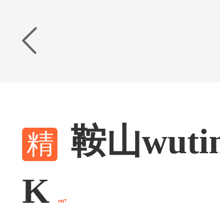
鞍山wu
K