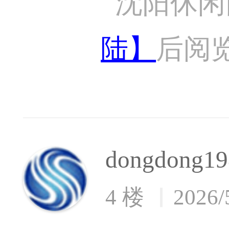
沈阳休闲
陆】
后阅
dongdong19
4 楼
2026/