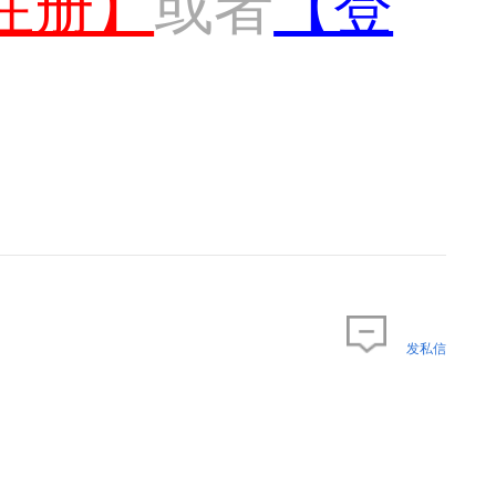
注册】
或者
【登
发私信