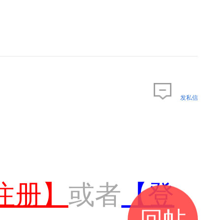
发私信
注册】
或者
【登
回帖