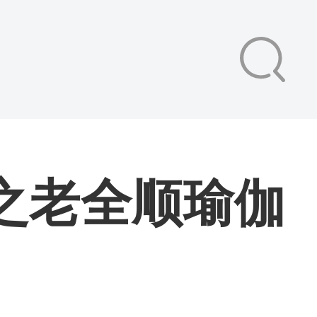
列之老全顺瑜伽