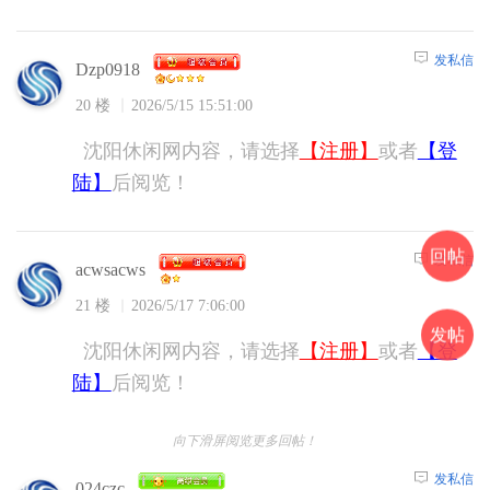
发私信
Dzp0918
20 楼
2026/5/15 15:51:00
沈阳休闲网内容，请选择
【注册】
或者
【登
陆】
后阅览！
回帖
发私信
acwsacws
21 楼
2026/5/17 7:06:00
发帖
沈阳休闲网内容，请选择
【注册】
或者
【登
陆】
后阅览！
向下滑屏阅览更多回帖！
发私信
024czc