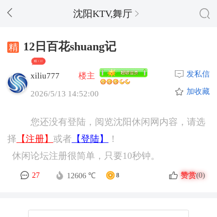
沈阳KTV,舞厅
12日百花shuang记
精 + 17
发私信
xiliu777
楼主
加收藏
2026/5/13 14:52:00
您还没有登陆，阅览沈阳休闲网内容，请选
择
【注册】
或者
【登陆】
！
休闲论坛注册很简单，只要10秒钟。
赞赏
27
(0)
12606 ℃
8