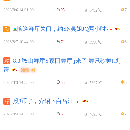
2026/8/6 14:01:00
95
7
5492℃
恰逢舞厅关门，约SN吴姐JQ两小时
2026/8/7 10:44:00
71
6
3990℃
8.3 鞍山舞厅Y家园舞厅 j来了 舞讯砂舞H灯
舞
【赞赏+4】
2026/8/3 14:33:00
53
8
5397℃
没J币了，介绍下白马江
2026/8/4 14:53:00
61
7
4693℃