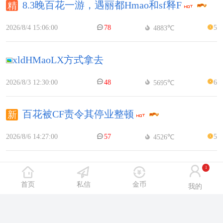
8.3晚百花一游，遇丽都Hmao和sf释F
2026/8/4 15:06:00
78
5
4883℃
xldHMaoLX方式拿去
2026/8/3 12:30:00
48
6
5695℃
百花被CF责令其停业整顿
2026/8/6 14:27:00
57
5
4526℃
鞍山舒馨体验感觉双外外
1
首页
私信
金币
我的
2026/8/4 9:35:00
55
6
4565℃